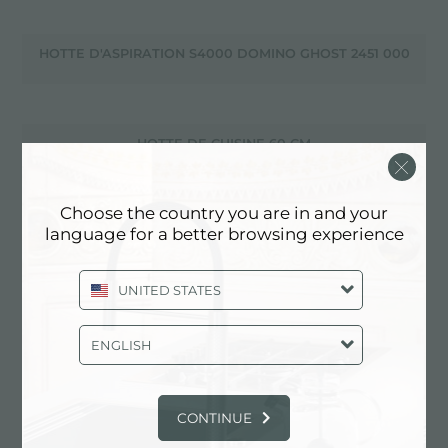
HOTTE D'ASPIRATION S4000 DOMINO GHOST 2451 000
HOTTE DE CUISINE 60 CM
Choose the country you are in and your
language for a better browsing experience
HOTTE DE PLAFOND AVEC ÉCLAIRAGE INTÉGRÉ
UNITED STATES
HOTTE DE TABLE À VENTOUSE
ENGLISH
HOTTE VENTOUSE FL SLIM BLANC 2450 190
CONTINUE