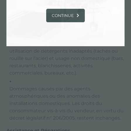
(gaz, eau, électricité).
CONTINUE
Dommages liés au transport non effectué par
Foster.
Utilisation inappropriée, mauvais entretien,
utilisation de détergents inadaptés (taches ou
rouille sur l'acier) et usage non domestique (bars,
restaurants, blanchisseries, activités
commerciales, bureaux, etc.).
Dommages causés par des agents
atmosphériques ou des anomalies des
installations domestiques. Les droits du
consommateur vis-à-vis du vendeur, en vertu du
décret législatif n° 206/2005, restent inchangés.
Assistance et Réparations