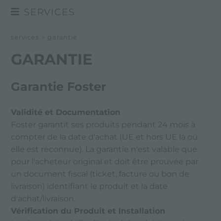
SERVICES
PROJETS SUR MESURE
services
>
garantie
SERVICE DIRECT
GARANTIE
FOSTER ACADEMY
Garantie Foster
CONSEILS POUR L’ENTRETIEN
GARANTIE
Validité et Documentation
Foster garantit ses produits pendant 24 mois à
compter de la date d'achat (UE et hors UE là où
elle est reconnue). La garantie n'est valable que
pour l'acheteur original et doit être prouvée par
un document fiscal (ticket, facture ou bon de
livraison) identifiant le produit et la date
d'achat/livraison.
Vérification du Produit et Installation