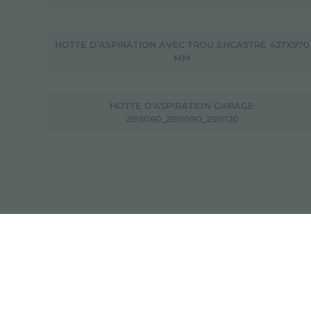
HOTTE D'ASPIRATION AVEC TROU ENCASTRÉ 437X970
MM
HOTTE D'ASPIRATION GARAGE
2515060_2515090_2515120