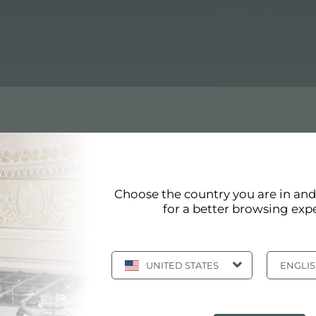
Choose the country you are in an
for a better browsing exp
page 37/44
«
36
37
38
39
40
»
afficher tous
UNITED STATES
ENGLI
HOTTE ASPIRANTE AVEC TROU ENCASTRÉ 340X340
MM