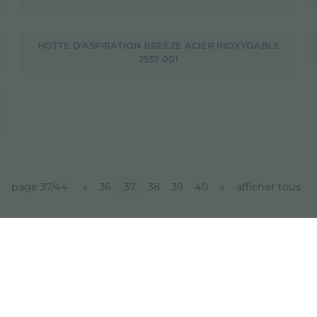
HOTTE D'ASPIRATION BREEZE ACIER INOXYDABLE
2537 001
page 37/44
«
36
37
38
39
40
»
afficher tous
partager