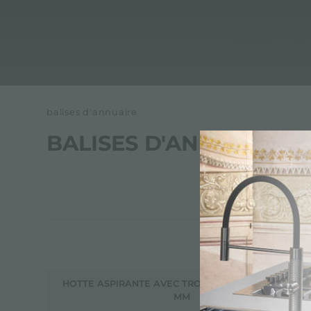
balises d'annuaire
BALISES D'ANNUAIRE
HOTTE ASPIRANTE AVEC TROU ENCASTRÉ 126X490
MM