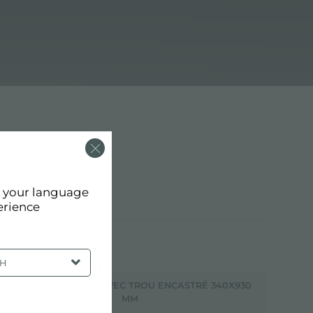
d your language
erience
SH
HOTTE ASPIRANTE AVEC TROU ENCASTRÉ 340X930
MM