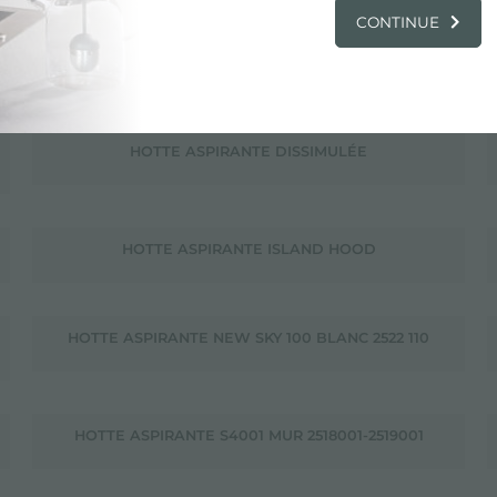
CONTINUE
HOTTE ASPIRANTE AVEC TROU ENCASTRÉ 490X104
MM
HOTTE ASPIRANTE DISSIMULÉE
HOTTE ASPIRANTE ISLAND HOOD
HOTTE ASPIRANTE NEW SKY 100 BLANC 2522 110
HOTTE ASPIRANTE S4001 MUR 2518001-2519001