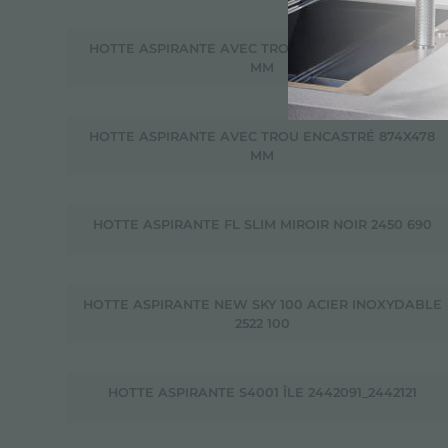
HOTTE ASPIRANTE AVEC TROU ENCASTRÉ 473X970
MM
HOTTE ASPIRANTE AVEC TROU ENCASTRÉ 874X478
MM
HOTTE ASPIRANTE FL SLIM MIROIR NOIR 2450 690
HOTTE ASPIRANTE NEW SKY 100 ACIER INOXYDABLE
2522 100
HOTTE ASPIRANTE S4001 ÎLE 2442091_2442121