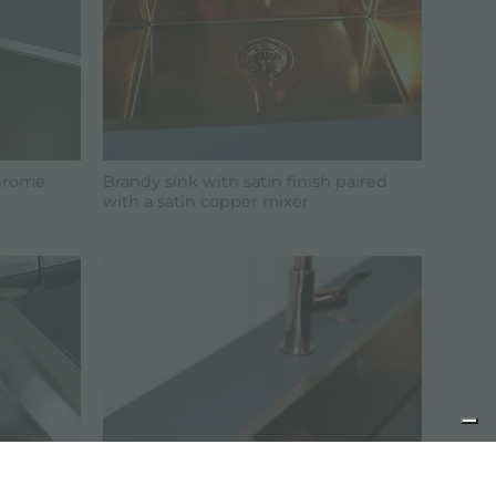
chrome
Brandy sink with satin finish paired
with a satin copper mixer