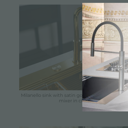
Milanello sink with satin gold finish paired wi
mixer in chrome gold