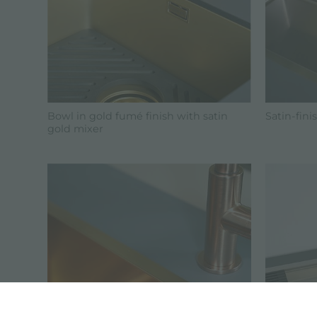
Bowl in gold fumé finish with satin
Satin-fin
gold mixer