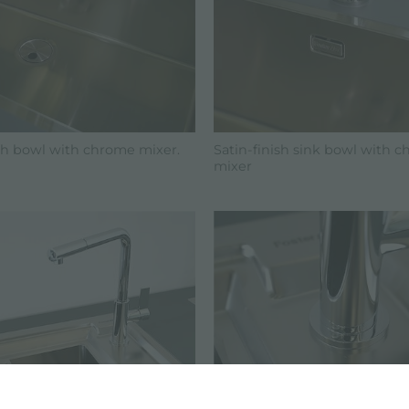
ish bowl with chrome mixer.
Satin-finish sink bowl with 
mixer