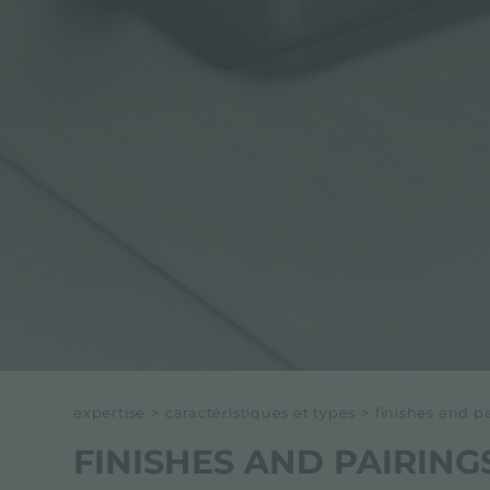
expertise
>
caractéristiques et types
>
finishes and p
FINISHES AND PAIRING