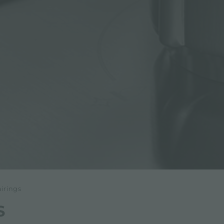
airings
S