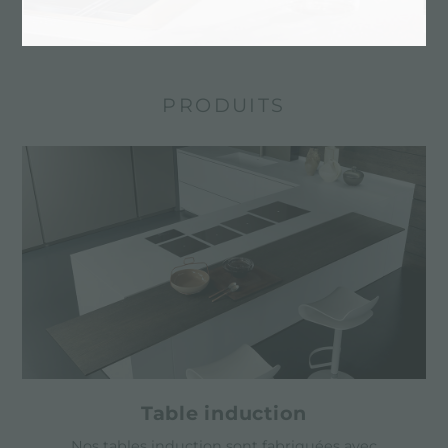
Teintes de l’acier, éviers, tables de cuisson et
mitigeurs en PVD
PRODUITS
Table induction
Nos tables induction sont fabriquées avec