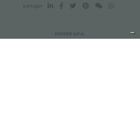
partager
FOSTER S.P.A.
Via M.S. Ottone, 18-20
42041 Brescello (Reggio Emilia) - Italy
FOSTER MILANO INC
7300 Biscayne Boulevard
Suite 200
Miami, Florida
33138 USA
Copyright © 2019-2026 Foster S.p.A. Via M.S. Ottone, 18-20