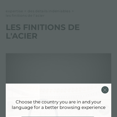
BORDS D'INSTALLATION
expertise
>
des détails indéniables
>
les finitions de l'acier
LES FINITIONS DE L'ACIER
LES FINITIONS DE
MATÉRIAUX SÉLECTIONNÉ
L'ACIER
LES COULEURS DE L'ACIER
Choose the country you are in and your
language for a better browsing experience