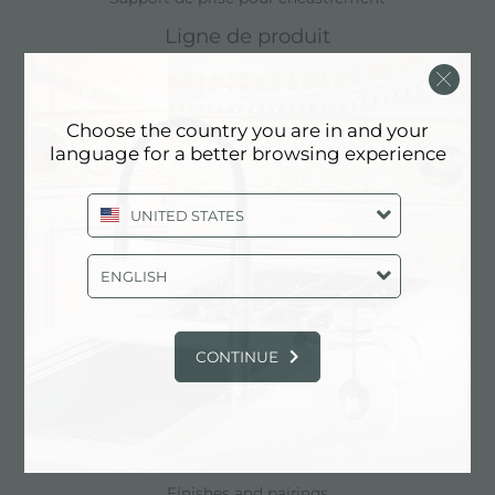
Ligne de produit
PVD
360 Kitchen Knowledge
Choose the country you are in and your
Catalogues
language for a better browsing experience
General
UNITED STATES
Compétence
Détails indéniables
ENGLISH
Bords d'installation
Les finitions de l'acier
CONTINUE
Matériaux sélectionné
Les couleurs de l'acier
Caractéristiques et types
Éviers fabriqués en Italie
Finishes and pairings