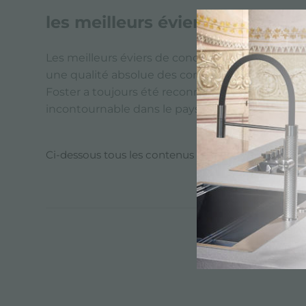
les meilleurs éviers de cuisine
Les meilleurs éviers de conception de cuisine 
une qualité absolue des composants.
Foster a toujours été reconnu pour ses innovat
incontournable dans le paysage du design de l
Ci-dessous tous les contenus marqués avec :
les 
CATALOGUE,