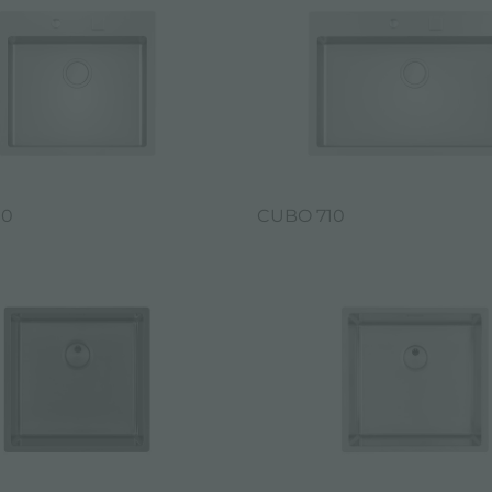
00
CUBO 710