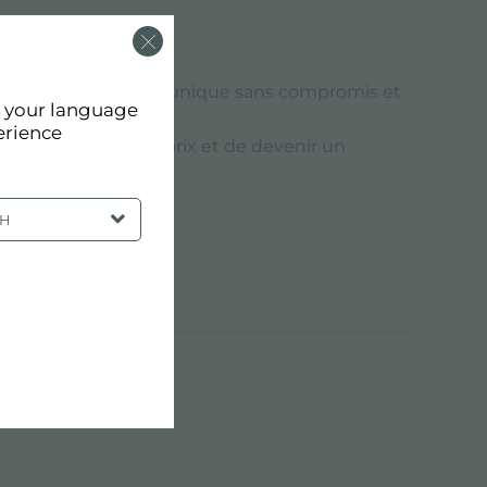
arantissent un design unique sans compromis et
d your language
erience
agner de nombreux prix et de devenir un
SH
 CONCEPTION