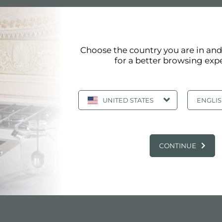
 design
en acier inoxydable ou en variantes avec finition PVD g
Choose the country you are in an
for a better browsing exp
ions dans le domaine du design qui lui ont permis de g
a maison
UNITED STATES
ENGLI
meilleurs éviers de conception
CONTINUE
Page 1/4
«
1
2
3
4
»
afficher tous
 PRODUITS: LES MEILLEURS ÉVIERS DE