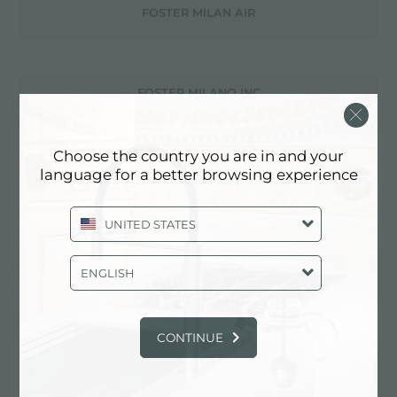
FOSTER MILAN AIR
FOSTER MILANO INC
Choose the country you are in and your
language for a better browsing experience
FOSTER PARTICIPE À LA FOIRE USA KBIS 2021
UNITED STATES
FOSTER PENSER EN DEHORS DES SENTIERS BATTUS
ENGLISH
FOSTER POUR LA FAI
CONTINUE