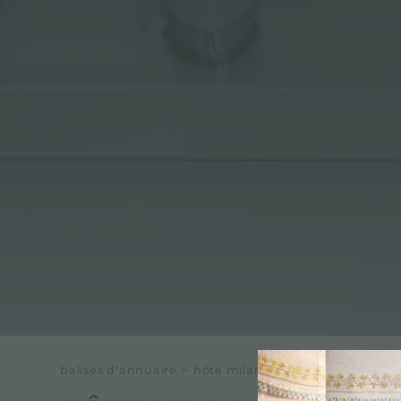
balises d'annuaire
>
hôte milan