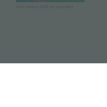
Host Milano 2019, be specialist
42041 Brescello