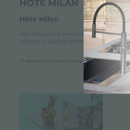
HÔTE MILAN
Hôte Milan
Hôte Milano est le premier salon mondial dédié a
Hôte est un point de référence pour les opérateu
Ci-dessous tous les contenus marqués avec :
hôte