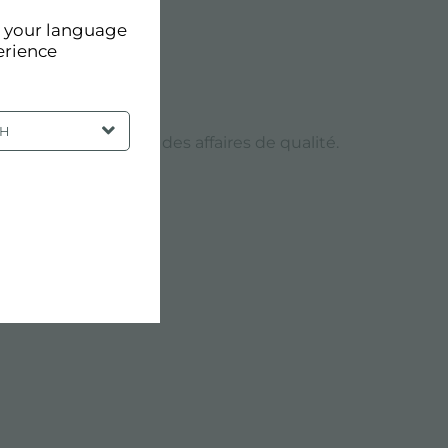
d your language
erience
SH
vilégié pour faire des affaires de qualité.
N