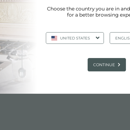
Choose the country you are in an
for a better browsing exp
u monde de la restauration et de l'hospitalité.
UNITED STATES
ENGLI
rs professionnels en dehors de la maison et du marché pri
 milan
CONTINUE
EXPÉRIENCE, EVÉNEMENTS: HÔTE MILA