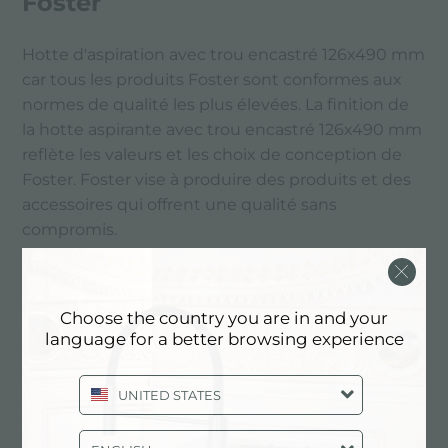
Foster
Hotte d'aspiration avec trou encastré 126x490 mm
car tous les produits Foster sont conformes aux
normes de qualité les plus élevées. La finition de
la hotte aspirante avec trou encastré 126x490 mm
reflète les valeurs et les choix de conception de
Foster. Foster vise à produire des produits et des
accessoires qui offrent une qualité sans
compromis.
PRINCIPAUX SERVICES
Choose the country you are in and your
language for a better browsing experience
UNITED STATES