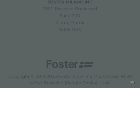
FOSTER MILANO INC
7300 Biscayne Boulevard
Suite 200
Miami, Florida
33138 USA
Copyright © 2019-2026 Foster S.p.A. Via M.S. Ottone, 18-20
42041 Brescello (Reggio Emilia) - Italy
P. Iva: 01072310350 | REA RE 11802 | Cap. Soc. 2.500.000 €
i.v.
Noites légales
politique de confidentialité
Cookie
policy
Décharge de responsabilité
Plan du site
Modifier les paramètres des cookies