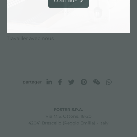
CONTINUE
Travailler avec nous
partager
FOSTER S.P.A.
Via M.S. Ottone, 18-20
42041 Brescello (Reggio Emilia) - Italy