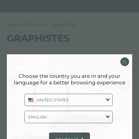
balises d'annuaire
>
graphistes
GRAPHISTES
Ci-dessous tous les contenus marqués avec :
Graphistes
Choose the country you are in and your
language for a better browsing experience
CONTACTS: GRAPHISTES
UNITED STATES
ENGLISH