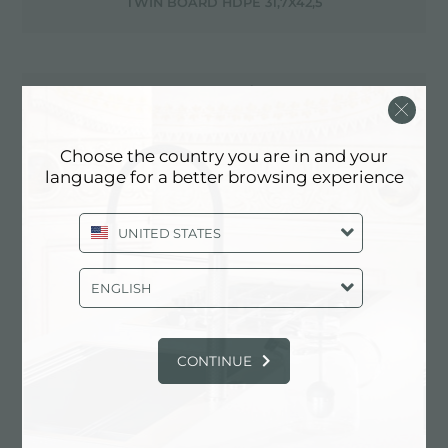
TWIN BOARD HDPE 31,7X42,5
TWIX 8427 000 MÉLANGEUR
Choose the country you are in and your
language for a better browsing experience
TWIX PLUS 8427 020 MÉLANGEUR
UNITED STATES
VIDANGE EN ACIER INOXYDABLE DORÉ
ENGLISH
CONTINUE
3/8
Ø1
” MIXER TAPS