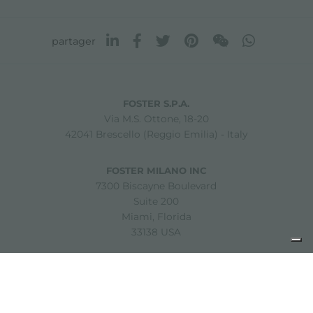
partager
FOSTER S.P.A.
Via M.S. Ottone, 18-20
42041 Brescello (Reggio Emilia) - Italy
FOSTER MILANO INC
7300 Biscayne Boulevard
Suite 200
Miami, Florida
33138 USA