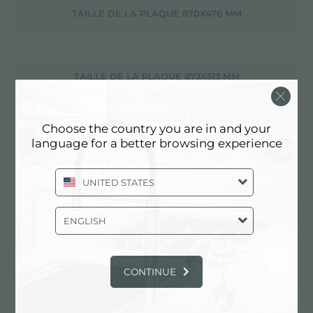
TAILLE DE LA PLAQUE 870X476 MM
TAILLE DE LA PLAQUE 873X513 MM
Choose the country you are in and your
TAILLE DE LA PLAQUE 890X520 MM
language for a better browsing experience
UNITED STATES
TAILLE DE LA PLAQUE 920X520 MM
ENGLISH
TAILLE DE LA PLAQUE 925X368 MM
CONTINUE