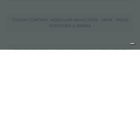
TOUCH CONTROL MODULAR INDUCTION - NOIR - POUR
SYSTÈMES 4 ZONES
TOUCH CONTROL MODULAR QUADRA - NOIR - POUR
SYSTÈMES 2 ZONES
TOUCH CONTROL MODULAR QUADRA - NOIR - POUR
SYSTÈMES 4 ZONES
TRAITEMENT PVD
TRE ALTO 8468 000 MÉLANGEUR