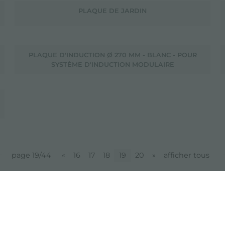
PLAQUE DE JARDIN
PLAQUE D'INDUCTION Ø 270 MM - BLANC - POUR
SYSTÈME D'INDUCTION MODULAIRE
page 19/44
«
16
17
18
19
20
»
afficher tous