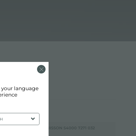
d your language
erience
SH
PLAQUE DE CUISSON S4000 7271 032