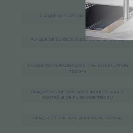
PLAQUE DE CUISSON S4000 7272 042
PLAQUE DE CUISSON S4000 DOMINO 7276 032
PLAQUE DE CUISSON S4000 DOMINO INDUCTION
7322 240
PLAQUE DE CUISSON S4000 INDUCTION AVEC
CONTRÔLE DE PUISSANCE 7330 241
PLAQUE DE CUISSON S4000 LIGNE 7259 042