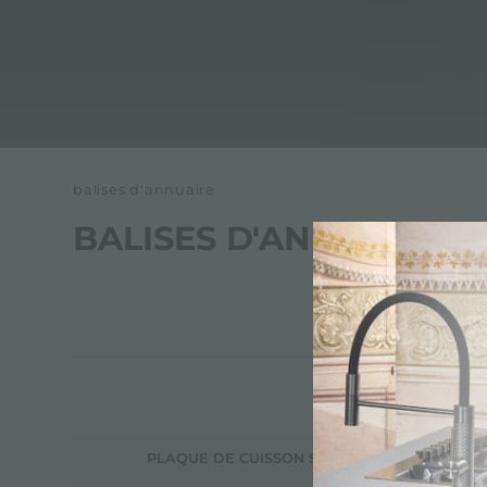
balises d'annuaire
BALISES D'ANNUAIRE
PLAQUE DE CUISSON S4000 7257 032