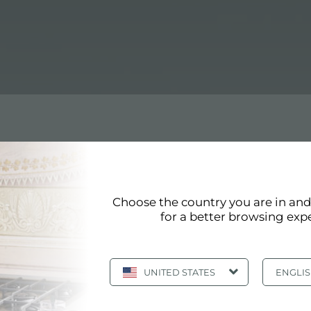
Choose the country you are in an
for a better browsing exp
page 19/44
«
16
17
18
19
20
»
afficher tous
UNITED STATES
ENGLI
PLAQUE DE CUISSON S4000 7270 032