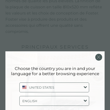
normes de qualité les plus élevées. La finition de
la plaque de cuisson en taille 810x520 mm reflète
les valeurs et les choix de conception de Foster.
Foster vise à produire des produits et des
accessoires qui offrent une qualité sans
compromis.
PRINCIPAUX SERVICES
Choose the country you are in and your
language for a better browsing experience
UNITED STATES
ENGLISH