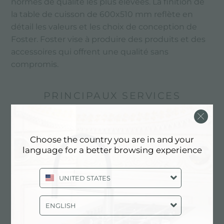
normes de qualité les plus élevées. La finition de
la table de cuisson de 600x510 mm reflète en
détail les valeurs et les choix de conception de
Foster. Foster vise à produire des produits et des
accessoires qui offrent une qualité sans
compromis.
PRINCIPAUX SERVICES
Choose the country you are in and your
language for a better browsing experience
UNITED STATES
ENGLISH