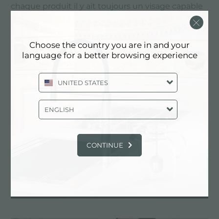
chaque produit il y ait toujours un visage capable
d'écouter, de conseiller et de surprendre.
Choose the country you are in and your
language for a better browsing experience
SERVICES
UNITED STATES
ENGLISH
CONTINUE
DESSIN PERSONNALISÉ