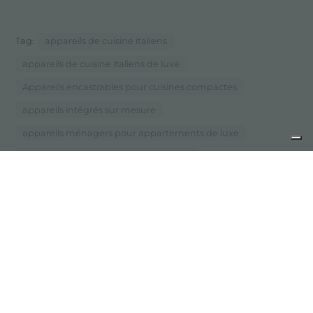
Tag:
appareils de cuisine italiens
appareils de cuisine italiens de luxe
Appareils encastrables pour cuisines compactes
appareils intégrés sur mesure
appareils ménagers pour appartements de luxe
appareils ménagers produits en Italie
appareils pour cuisines compactes
Conception d'appareils de cuisine
réseau de soutien d'foster
...
service direct pour les produits de marque Fofoster
précédent :
dessin personnalisé
suivant :
foster academy