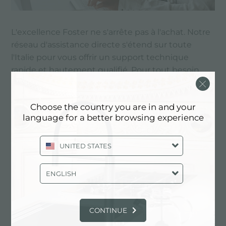
L'excellence Foster ne s'arrête pas à l'achat. Notre
réseau d'assistance directe s'étend sur toute
l'Italie pour vous offrir un support technique
rapide et hautement qualifié. Pour tout besoin,
vous pouvez identifier le centre d'assistance de
votre zone ou nous écrire via le formulaire de la
Choose the country you are in and your
section contacts : votre sérénité est notre priorité.
language for a better browsing experience
SERVICES
UNITED STATES
ENGLISH
CONTINUE