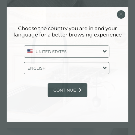
Choose the country you are in and your
language for a better browsing experience
UNITED STATES
​​​​​Les lignes géométriques et nettes des cuvettes
d'angle Foster représentent l'une des plus hautes
ENGLISH
expressions du design Made in Italy. Fabriqué
selon des méthodes artisanales, le précieux acier
Foster est plié et soudé pour obtenir des détails
CONTINUE
précis et sans imperfection.
CONTACTS