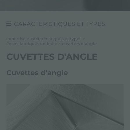
CARACTÉRISTIQUES ET TYPES
ÉVIERS FABRIQUÉS EN ITALIE
expertise
>
caractéristiques et types
>
éviers fabriqués en italie
>
cuvettes d'angle
FINISHES AND PAIRINGS
CUVETTES D'ANGLE
Cuvettes d'angle