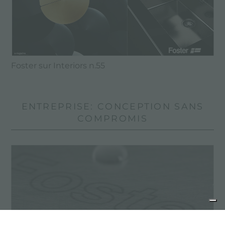
Foster sur Interiors n.55
ENTREPRISE: CONCEPTION SANS
COMPROMIS