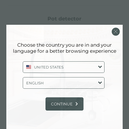
pot detector
Les tables de cuisson Foster reconnaissent non
seulement la présence de casseroles et de
poêles, mais calculent également leur surface.
Choose the country you are in and your
Ce système permet une utilisation encore plus
language for a better browsing experience
efficace de l'énergie. Lorsque l’on retire les
casseroles, les plaques sont automatiquement
désactivées.
UNITED STATES
ENGLISH
système de ventilateur intelligent
Une ventilation correcte est essentielle pour un
CONTINUE
fonctionnement optimal des tables induction.
Le système Foster ajuste automatiquement le
degré de ventilation en fonction des
températures atteintes.