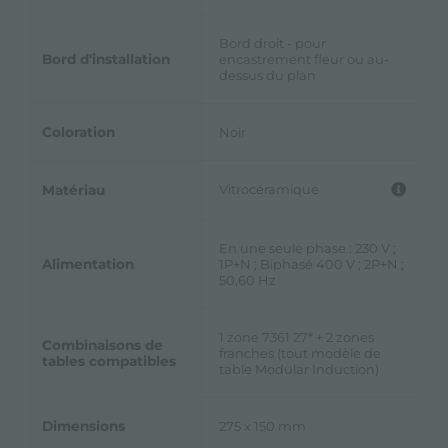
Bord droit - pour
Bord d'installation
encastrement fleur ou au-
dessus du plan
Coloration
Noir
Vitrocéramique
Matériau
En une seule phase : 230 V ;
Alimentation
1P+N ; Biphasé 400 V ; 2P+N ;
50,60 Hz
1 zone 7361 27* + 2 zones
Combinaisons de
franches (tout modèle de
tables compatibles
table Modular Induction)
Dimensions
275 x 150 mm