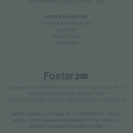
42041 Brescello (Reggio Emilia) - Italy
FOSTER MILANO INC
7300 Biscayne Boulevard
Suite 200
Miami, Florida
33138 USA
Copyright © 2019-2026 Foster S.p.A. Via M.S. Ottone, 18-20
42041 Brescello (Reggio Emilia) - Italy
P. Iva: 01072310350 | REA RE 11802 | Cap. Soc. 2.500.000 €
i.v.
Noites légales
politique de confidentialité
Cookie
policy
Décharge de responsabilité
Plan du site
Modifier les paramètres des cookies