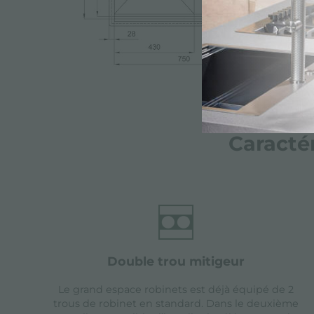
Caracté
double trou mitigeur
Le grand espace robinets est déjà équipé de 2
trous de robinet en standard. Dans le deuxième