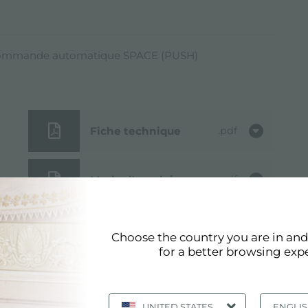
commande automatique SPACE (PUSH)
Fiche technique
pdf
Mode d'emploi
pdf
Dessin
jpg
Choose the country you are in an
d'encastrement
for a better browsing exp
UNITED STATES
ENGLI