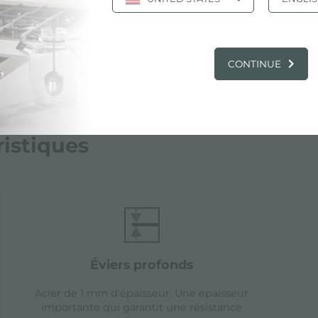
CONTINUE
ristiques
éviers profonds
Acier de 1 mm d'épaisseur. Une épaisseur
importante qui garantit une résistance