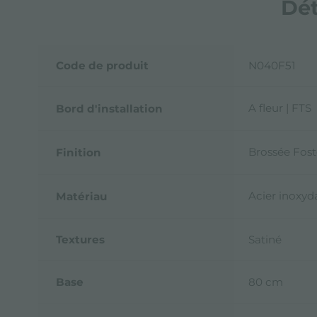
Dét
Code de produit
N040F51
A fleur | FTS
Bord d'installation
Brossée Fost
Finition
Acier inoxyd
Matériau
Textures
Satiné
Base
80 cm