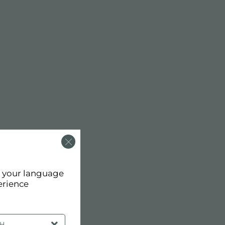
d your language
erience
SH