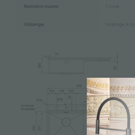
Numéro cuves
1 cuve
Vidange
Vidange à 