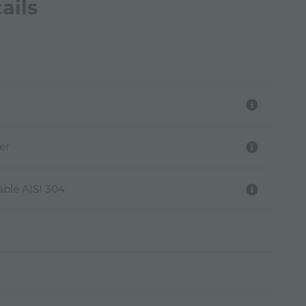
ails
er
able AISI 304