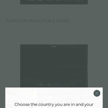
PUNTO 770 INDUCTION 6 ZONES
Choose the country you are in and your
PUNTO 770 INDUCTION 4 ZONES