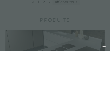
«
1
2
»
afficher tous
PRODUITS
Table induction
Nos tables induction sont fabriquées avec
verre céramique et offrent de différents types