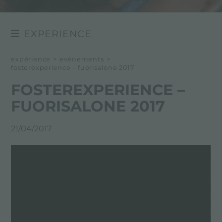
EXPERIENCE
NEWSROOM
expérience
>
evénements
>
fosterexperience – fuorisalone 2017
EVÉNÉMENTS
FOSTEREXPERIENCE –
PROJETS
FUORISALONE 2017
21/04/2017