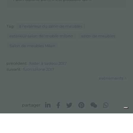
Tag:
à l'extérieur du salon de meubles
extérieur salon del mobile milano
salon de meubles
Salon de meubles Milan
précédent :
foster à sadecc 2017
suivant :
fuori salone 2017
evénements
partager
FOSTER S.P.A.