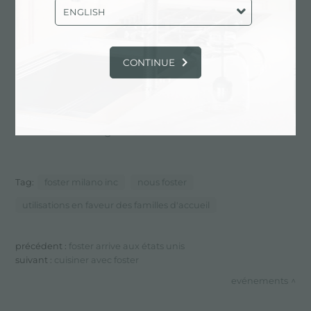
SCG) présentera au Kbis de nouvelles versions de
ENGLISH
sa pierre Pyrolithic®, un matériau innovant qui
possède la noble beauté du marbre naturel et des
performances techniques supérieures.
CONTINUE
Foster est présent avec plusieurs modèles de la
nouvelle collection, dont des fours, des tables
induction et la ligne d'éviers
Foster Milano.
Tag:
foster milano inc
nous foster
utilisations en faveur des familles d'accueil
précédent :
foster arrive aux états unis
suivant :
cuisiner avec foster
evénements