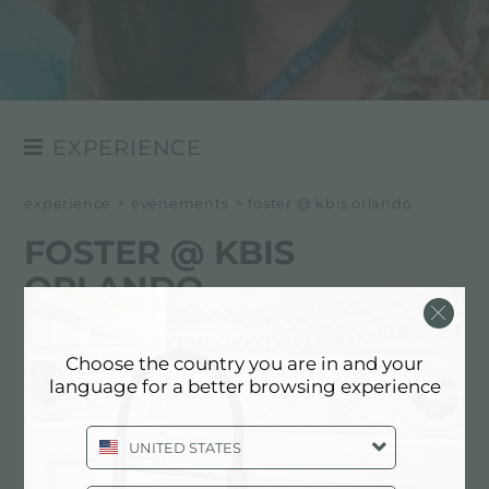
EXPERIENCE
NEWSROOM
expérience
>
evénements
>
foster @ kbis orlando
EVÉNÉMENTS
FOSTER @ KBIS
PROJETS
ORLANDO
29/01/2017
Choose the country you are in and your
Geoluxe choisit Foster pour
language for a better browsing experience
présenter ses projets.
UNITED STATES
Du 10 au 12 janvier 2017, GEOLUXE (du groupe