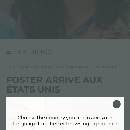
EXPERIENCE
NEWSROOM
expérience
>
evénements
>
foster arrive aux états unis
EVÉNÉMENTS
FOSTER ARRIVE AUX
PROJETS
ÉTATS UNIS
24/02/2017
C'est officiel.
Choose the country you are in and your
language for a better browsing experience