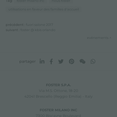
Tag:
foster milano inc
nous foster
utilisations en faveur des familles d'accueil
précédent :
fuori salone 2017
suivant :
foster @ kbis orlando
evénements
partager
FOSTER S.P.A.
Via M.S. Ottone, 18-20
42041 Brescello (Reggio Emilia) - Italy
FOSTER MILANO INC
7300 Biscayne Boulevard