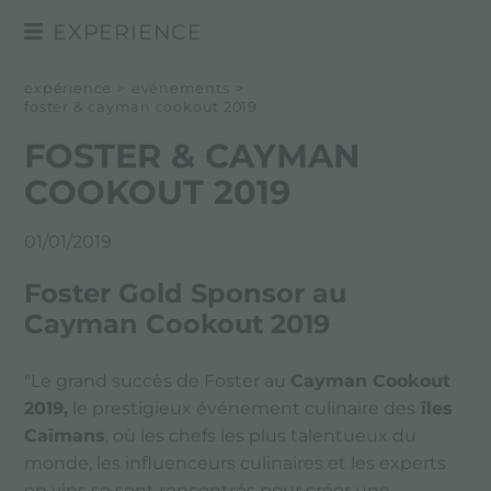
EXPERIENCE
NEWSROOM
expérience
>
evénements
>
foster & cayman cookout 2019
EVÉNÉMENTS
FOSTER & CAYMAN
PROJETS
COOKOUT 2019
01/01/2019
Foster Gold Sponsor au
Cayman Cookout 2019
"Le grand succès de Foster au
Cayman Cookout
2019,
le prestigieux événement culinaire des
îles
Caïmans
, où les chefs les plus talentueux du
monde, les influenceurs culinaires et les experts
en vins se sont rencontrés pour créer une