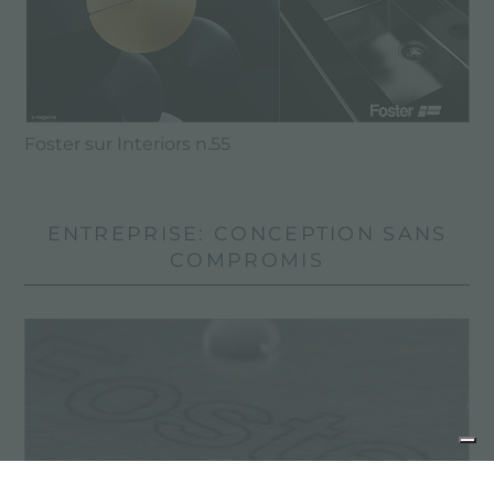
Foster sur Interiors n.55
ENTREPRISE: CONCEPTION SANS
COMPROMIS