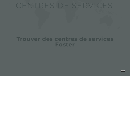
Trouver des centres de services
Foster
partager
FOSTER S.P.A.
Via M.S. Ottone, 18-20