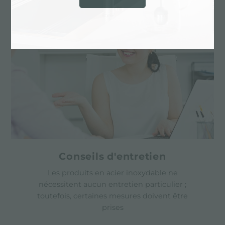
Conseils d'entretien
Les produits en acier inoxydable ne
nécessitent aucun entretien particulier ;
toutefois, certaines mesures doivent être
prises