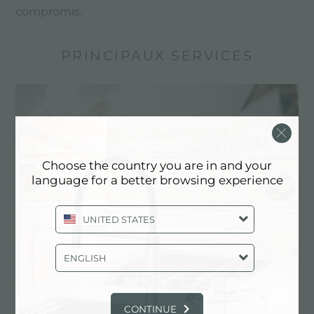
compromis.
PRINCIPAUX SERVICES
Choose the country you are in and your
language for a better browsing experience
UNITED STATES
ENGLISH
Dessin personnalisé
Les produits sur mesure sont les éléments
distinctifs de la production de Foster
CONTINUE