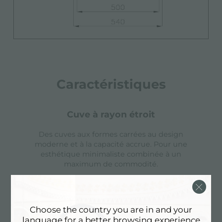
Caractéristiques
cuve à rayon étroit
Des cuves aux formes carrées au design
moderne et à la capacité accrue. Pour une
esthétique minimaliste combinée à un
maximum de commodité.
éviers profonds
Choose the country you are in and your
language for a better browsing experience