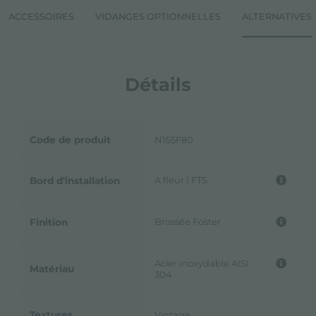
ACCESSOIRES
VIDANGES OPTIONNELLES
ALTERNATIVES
Détails
Code de produit
N155F80
A fleur | FTS
Bord d'installation
Brossée Foster
Finition
Acier inoxydable AISI
Matériau
304
Textures
Vintage