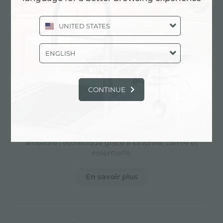
Acier de 1 mm d'épaisseur. Une épaisseur
importante qui garantit une résistance
UNITED STATES
maximale pour les éviers qui ne connaissent pas
les signes du temps.
ENGLISH
périmètre trop complet
CONTINUE
Le trop plein est un dispositif de sécurité
toujours présent sur les éviers Foster qui
empêche l'eau de déborder de la cuve en cas
d'oubli. La solution du vidange périmétrique
améliore l'esthétique grâce à sa forme carrée et
essentielle.
En savoir plus