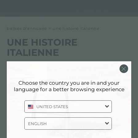
balises d'annuaire
>
une histoire italienne
UNE HISTOIRE
ITALIENNE
Ci-dessous tous les contenus marqués avec :
une histoire italienne
Choose the country you are in and your
language for a better browsing experience
ENTREPRISE: UNE HISTOIRE
ITALIENNE
UNITED STATES
ENGLISH