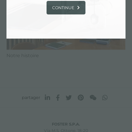
CONTINUE
Notre histoire
partager
FOSTER S.P.A.
Via M.S. Ottone, 18-20