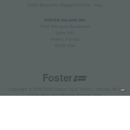
42041 Brescello (Reggio Emilia) - Italy
FOSTER MILANO INC
7300 Biscayne Boulevard
Suite 200
Miami, Florida
33138 USA
Copyright © 2019-2026 Foster S.p.A. Via M.S. Ottone, 18-20
42041 Brescello (Reggio Emilia) - Italy
P. Iva: 01072310350 | REA RE 11802 | Cap. Soc. 2.500.000 €
i.v.
Noites légales
politique de confidentialité
Cookie
policy
Décharge de responsabilité
Plan du site
Modifier les paramètres des cookies