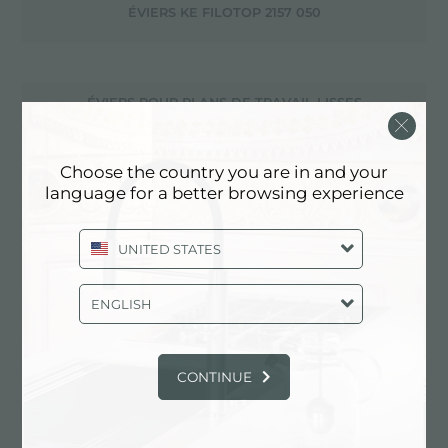
ÉVIERS KE FILOTOP 2157 050
ÉVIERS POUR PLANS DE TRAVAIL LISSES
Choose the country you are in and your
language for a better browsing experience
ÉVIERS SUPÉRIEURS SOLIDSURFACE
UNITED STATES
ÉVIERS VINTAGE
ENGLISH
FEUX DE BATEAU
CONTINUE