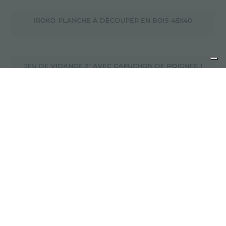
IROKO PLANCHE À DÉCOUPER EN BOIS 45X40
JEU DE VIDANGE 2" AVEC CAPUCHON DE POIGNÉE 1
AVEC T/P + 1 SANS T/P
LES MEILLEURS ÉVIERS DE CUISINE AVEC SALLE DE
BAIN
LES MEILLEURS ÉVIERS DE CUISINE SANS BORDURE
LIRA CORBEILLE DE DÉCHETS AVEC TROP PLEIN