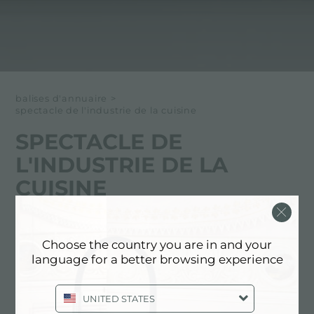
balises d'annuaire
>
spectacle de l'industrie de la cuisine
SPECTACLE DE
L'INDUSTRIE DE LA
CUISINE
Ci-dessous tous les contenus marqués avec :
Choose the country you are in and your
Spectacle de l'industrie de la cuisine
language for a better browsing experience
EXPÉRIENCE, EVÉNEMENTS:
UNITED STATES
SPECTACLE DE L'INDUSTRIE DE