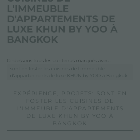
L'IMMEUBLE
D'APPARTEMENTS DE
LUXE KHUN BY YOO À
BANGKOK
Ci-dessous tous les contenus marqués avec :
sont en foster les cuisines de l'immeuble
d'appartements de luxe KHUN by YOO à Bangkok
EXPÉRIENCE, PROJETS: SONT EN
FOSTER LES CUISINES DE
L'IMMEUBLE D'APPARTEMENTS
DE LUXE KHUN BY YOO À
BANGKOK