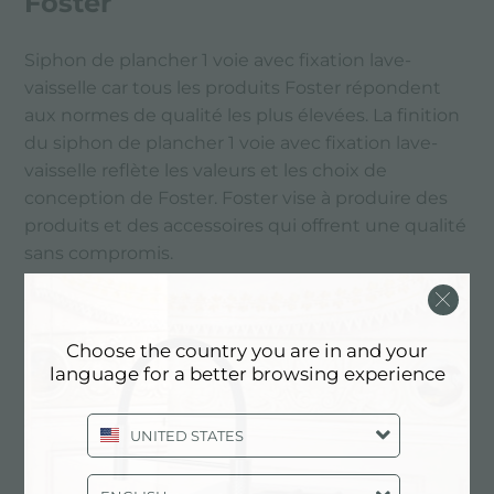
Foster
Siphon de plancher 1 voie avec fixation lave-
vaisselle car tous les produits Foster répondent
aux normes de qualité les plus élevées. La finition
du siphon de plancher 1 voie avec fixation lave-
vaisselle reflète les valeurs et les choix de
conception de Foster. Foster vise à produire des
produits et des accessoires qui offrent une qualité
sans compromis.
PRINCIPAUX SERVICES
Choose the country you are in and your
language for a better browsing experience
UNITED STATES