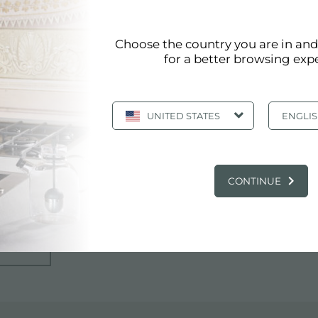
Choose the country you are in an
for a better browsing exp
UNITED STATES
ENGLI
CONTINUE
ITALY