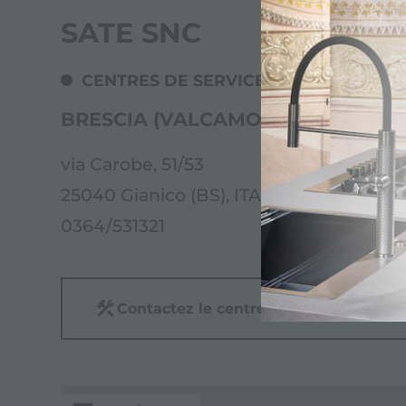
SATE SNC
CENTRES DE SERVICE
BRESCIA (VALCAMONICA)
via Carobe, 51/53
25040 Gianico (BS), ITALY
0364/531321
Contactez le centre de service pour: 