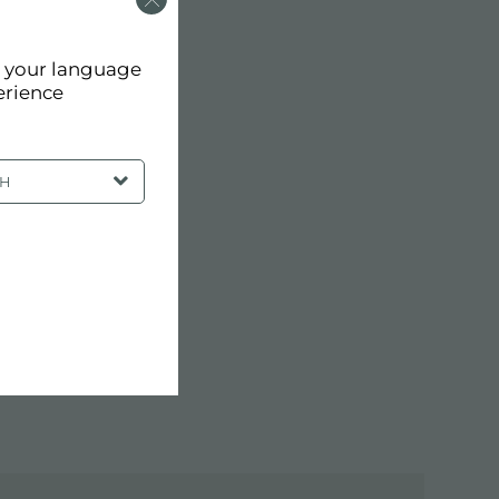
d your language
erience
SH