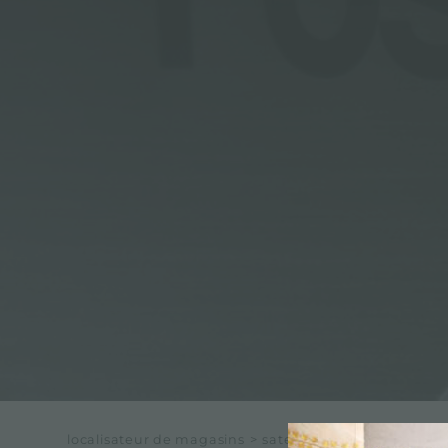
localisateur de magasins
>
sate snc