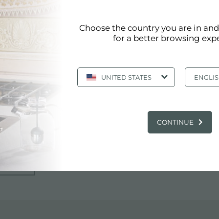
STICI
Choose the country you are in an
for a better browsing exp
UNITED STATES
ENGLI
CONTINUE
ITALY