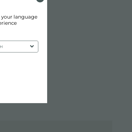
d your language
erience
SH