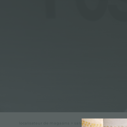
localisateur de magasins
>
salvato elettrodomestici