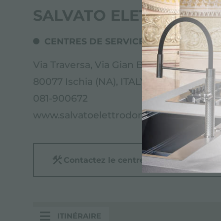
SALVATO ELETTRODOME
CENTRES DE SERVICE
Via Traversa, Via Gian Battista Vico, 12
80077 Ischia (NA), ITALY
081-900672
www.salvatoelettrodomestici.it
Contactez le centre de service pour: 
ITINÉRAIRE