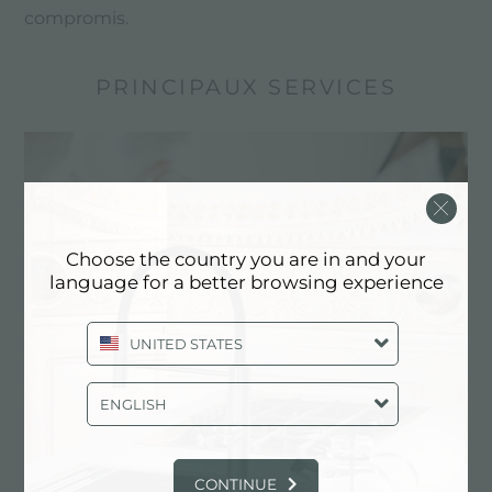
compromis.
PRINCIPAUX SERVICES
Choose the country you are in and your
language for a better browsing experience
UNITED STATES
ENGLISH
Dessin personnalisé
Les produits sur mesure sont les éléments
distinctifs de la production de Foster
CONTINUE