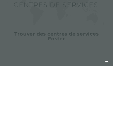
Trouver des centres de services
Foster
partager
FOSTER S.P.A.
Via M.S. Ottone, 18-20