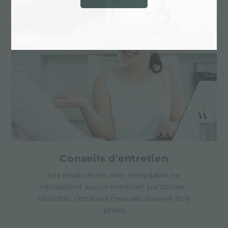
Conseils d'entretien
Les produits en acier inoxydable ne
nécessitent aucun entretien particulier ;
toutefois, certaines mesures doivent être
prises