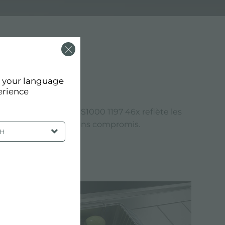
d your language
erience
 finition de l'évier S1000 1197 46x reflète les
 offrent une qualité sans compromis.
SH