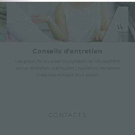
Conseils d'entretien
Les produits en acier inoxydable ne nécessitent
aucun entretien particulier ; toutefois, certaines
mesures doivent être prises
CONTACTS