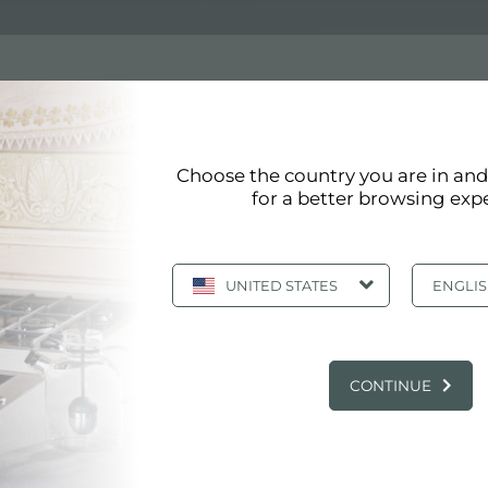
Choose the country you are in an
for a better browsing exp
ter répond aux plus hauts standards de qualité. La finitio
e à produire des produits et des accessoires qui offrent
UNITED STATES
ENGLI
PRINCIPAUX SERVICES
CONTINUE