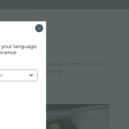
d your language
erience
n de l'évier S1000 1186 16x reflète les valeurs
 une qualité sans compromis.
SH