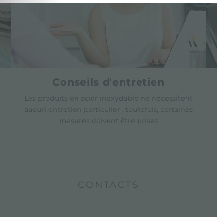
Conseils d'entretien
Les produits en acier inoxydable ne nécessitent
aucun entretien particulier ; toutefois, certaines
mesures doivent être prises
CONTACTS