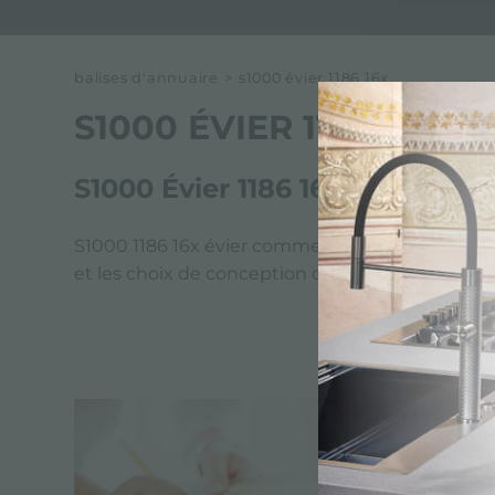
balises d'annuaire
>
s1000 évier 1186 16x
S1000 ÉVIER 1186 16X
S1000 Évier 1186 16x par Foster
S1000 1186 16x évier comme tous les produits Fos
et les choix de conception de Foster. Foster vis