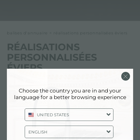
balises d'annuaire
>
réalisations personnalisées éviers
RÉALISATIONS
PERSONNALISÉES
ÉVIERS
Ci-dessous tous les contenus marqués avec :
Choose the country you are in and your
Réalisations personnalisées éviers
language for a better browsing experience
SERVICES: RÉALISATIONS
UNITED STATES
PERSONNALISÉES ÉVIERS
ENGLISH