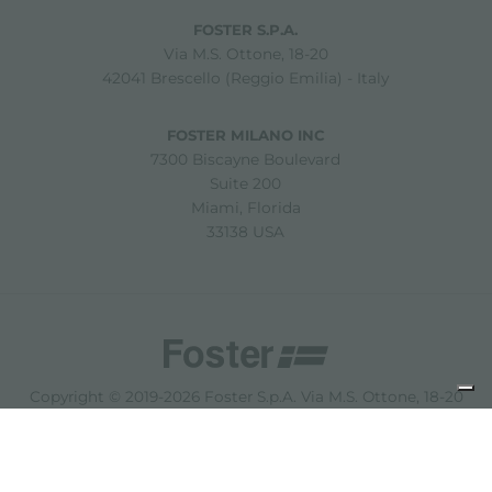
FOSTER S.P.A.
Via M.S. Ottone, 18-20
42041 Brescello (Reggio Emilia) - Italy
FOSTER MILANO INC
7300 Biscayne Boulevard
Suite 200
Miami, Florida
33138 USA
Copyright © 2019-2026 Foster S.p.A. Via M.S. Ottone, 18-20
42041 Brescello (Reggio Emilia) - Italy
P. Iva: 01072310350 | REA RE 11802 | Cap. Soc. 2.500.000 €
i.v.