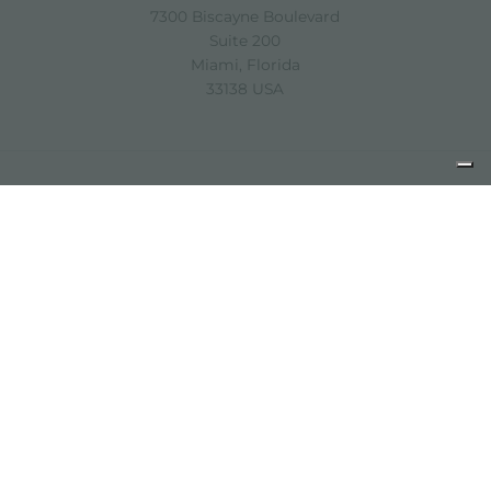
7300 Biscayne Boulevard
Suite 200
Miami, Florida
33138 USA
Copyright © 2019-2026 Foster S.p.A. Via M.S. Ottone, 18-20
42041 Brescello (Reggio Emilia) - Italy
P. Iva: 01072310350 | REA RE 11802 | Cap. Soc. 2.500.000 €
i.v.
Noites légales
politique de confidentialité
Cookie
policy
Décharge de responsabilité
Plan du site
Modifier les paramètres des cookies