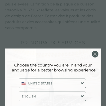
plus élevées. La finition de la plaque de cuisson
Veronika 7067 062 reflète les valeurs et les choix
de design de Foster. Foster vise à produire des
produits et des accessoires qui offrent une qualité
sans compromis.
PRINCIPAUX SERVICES
Choose the country you are in and your
language for a better browsing experience
UNITED STATES
ENGLISH