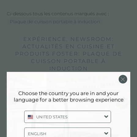
Ci-dessous tous les contenus marqués avec :
Plaque de cuisson portable à induction
EXPÉRIENCE, NEWSROOM:
ACTUALITÉS EN CUISINE ET
PRODUITS FOSTER: PLAQUE DE
CUISSON PORTABLE À
INDUCTION
Choose the country you are in and your
language for a better browsing experience
UNITED STATES
ENGLISH