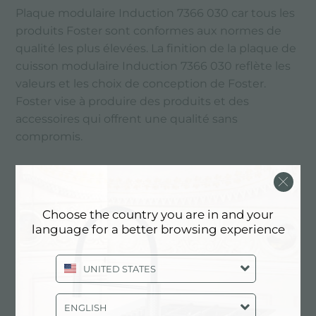
Plaque modulaire Induction 7366 030 car tous les
produits Foster sont conformes aux normes de
qualité les plus élevées. La finition de la plaque de
cuisson modulaire Induction 7366 030 reflète les
valeurs et les choix de conception de Foster.
Foster vise à produire des produits et des
accessoires qui offrent une qualité sans
compromis.
PRINCIPAUX SERVICES
Choose the country you are in and your
language for a better browsing experience
UNITED STATES
ENGLISH