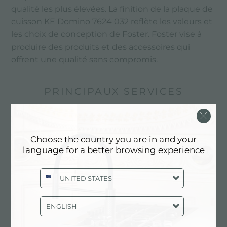
qualité les plus élevées. La finition de la plaque de
cuisson KE Domino 7624 032 reflète les valeurs et
les choix de conception de Foster. Foster vise à
produire des produits et des accessoires qui
offrent une qualité sans compromis.
PRINCIPAUX SERVICES
Choose the country you are in and your
language for a better browsing experience
UNITED STATES
ENGLISH