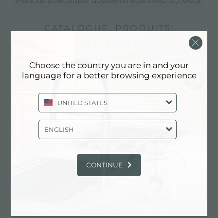
Planche à découper double en bois Iroko 31,7x42,5
CATALOGUE, PRODUITS:
PLANCHE À DÉCOUPER DOUBLE
EN BOIS IROKO 31,7X42,5
Choose the country you are in and your
language for a better browsing experience
UNITED STATES
ENGLISH
CONTINUE