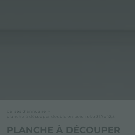
balises d'annuaire
>
planche à découper double en bois iroko 31,7x42,5
PLANCHE À DÉCOUPER