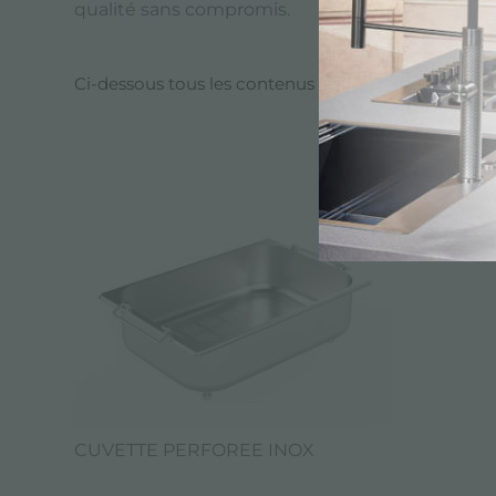
qualité sans compromis.
Ci-dessous tous les contenus marqués avec :
Pass
CATALOGUE,
CUVETTE PERFOREE INOX