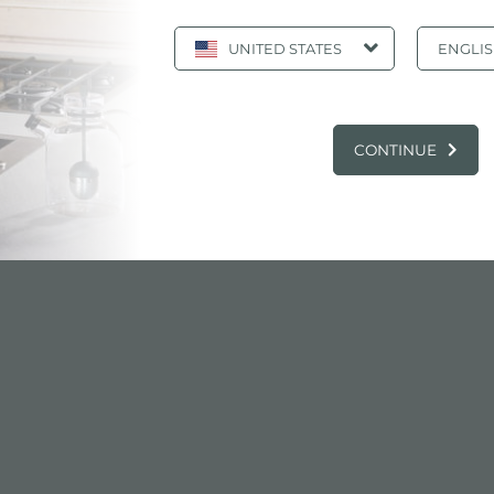
UNITED STATES
ENGLI
oire en acier inoxydable 25x36
 PRODUITS: PASSOIRE EN ACIER INOXY
CONTINUE